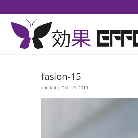
fasion-15
von
Kai
|
Okt. 19, 2019