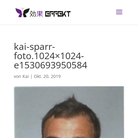
kai-sparr-
foto.1024×1024-
e1530693950584
von
Kai
|
Okt. 20, 2019